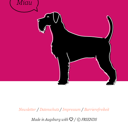
Newsletter
/
Datenschutz
/
Impressum
/
Barrierefreiheit
Made in Augsburg with
/ © FRIENDS